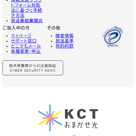
トフォーム対処
法に基づく手続
き方法
放送番組審議会
ご加入中の方
その他
マイページ
障害情報
サポート窓口
放送基準
どこでもメール
契約約款
各種変更・申込
グ
栃木県警察からの注意喚起
ル
ー
CYBER SECURITY NEWS
プ
リ
ン
ク