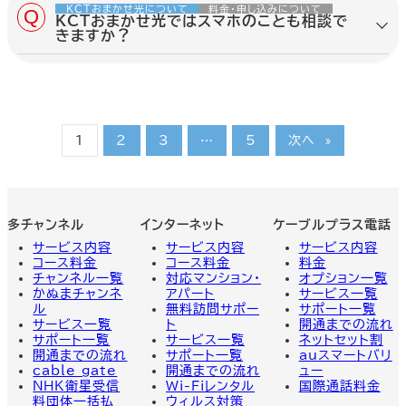
関
スマホ, 家族利用, Wi-Fi接続,
テレビサービスの提供エリアは限られる場
KCTおまかせ光について
料金・申し込みについて
連
メール受信設定, 他社購入機
合がありますので、詳しくはお問い合わせ
KCTおまかせ光ではスマホのことも相談で
タ
器, 家庭内ネットワーク, 設定相
ください。
きますか？
グ
談
内容を詳しく見る
はい。KCTおまかせ光では、スマホについ
てもご相談いただけます。 ただし、スマホ
サービスの提供エリアやご案内内容は地域
によって異なる場合がありますので、まず
はお問い合わせください。
1
2
3
…
5
次へ
»
内容を詳しく見る
関
スマホ, Wi-Fi接続, パスワー
連
ド, メール受信設定, 他社購入
タ
機器, 家庭内Wi-Fi, 設定相談
グ
多チャンネル
インターネット
ケーブルプラス電話
サービス内容
サービス内容
サービス
内容
コース料金
コース料金
料金
関
多チャンネル, テレビ, 提供エリ
チャンネル一覧
対応マンション・
オプション一覧
連
ア, 鹿沼地区, 番組案内, コース
タ
相談, 事前確認
かぬまチャンネ
アパート
サービス一覧
グ
ル
無料訪問サポー
サポート一覧
サービス一覧
ト
開通までの流れ
サポート一覧
サービス一覧
ネットセット割
開通までの流れ
サポート一覧
auスマートバリ
関
スマホ, KCTおまかせ光, 提供
cable gate
開通までの流れ
ュー
連
エリア, 鹿沼地区, Wi-Fi設定,
NHK衛星受信
Wi-Fiレンタル
国際通話料金
タ
組み合わせ相談, 事前確認
グ
料団体一括払
ウィルス対策