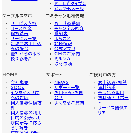
ドコモ光タイプC
どこでもメール
ケーブルスマホ
コミチャン地域情報
サービス内容
おすすめ番組
コース料金
チャンネル紹介
取扱端末
番組表
サービス一覧
まちカメ
新規でお申し込
地域情報
みの場合
公式アプリ
他社からの乗り
CMのご案内
換える場合
ミルシカ
取材依頼
HOME
サポート
ご検討中の方
会社概要
NEWS
お申込み・相談
SDGs
サポート一覧
資料請求
インボイス制度
お申込み・お問
選ばれる理由
への対応
合せ
無料訪問サポー
個人情報保護方
よくあるご質問
ト
針
サービス提供エ
個人情報の利用
リア
目的の公表、及
び開示等に応じ
る手続き
情報流通プラッ