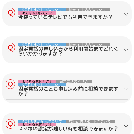
カ
カ
カ
カ
ル設定、パスワード、利用している機器の
ラ
ラ
ラ
ラ
状態をご確認ください。
ム
ム
ム
ム
KCTおまかせ光について
料金・申し込みについて
よくあるお困りごと
リ
リ
リ
リ
今使っているテレビでも利用できますか？
内容を詳しく見る
ン
ン
ン
ン
どこでもメール
CMのご案内
よくあるご質問
よくあるご質問
ク
ク
ク
ク
現在お使いのテレビでも利用できる場合
がありますが、利用環境や接続方法によっ
て異なるため、まずはお問い合わせくださ
い。
KCTおまかせ光について
料金・申し込みについて
関
KCTおまかせ光, まとめて相
固定電話の申し込みから利用開始までどれく
連
談, インターネット, 固定電話,
内容を詳しく見る
らいかかりますか？
タ
テレビ, 相談窓口, 利用環境
グ
固定電話の申し込みから利用開始までの
期間は、お住まいの地域や建物の状況、現
在のご利用環境によって異なります。
よくあるお困りごと
固定電話の不具合
内容を詳しく見る
KCTおまかせ光について
関
メール, 受信できない, パスワ
固定電話のことも申し込み前に相談できます
連
ード, 設定確認, 機器変更, メー
か？
タ
ル再開, サポート相談
グ
はい。固定電話についても、申し込み前に
ご相談いただけます。
内容を詳しく見る
関
テレビ, 現在のテレビ, 多チャン
KCTおまかせ光について
無料訪問サポートについて
連
ネル, 提供エリア, 鹿沼地区, 接
よくあるお困りごと
スマホの設定が難しい時も相談できますか？
タ
続方法, 事前確認
グ