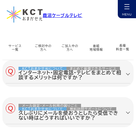
鹿沼ケーブルテレビ
よくあるご質問
カ
ラ
ム
リ
ン
各種
サービス
ご検討中の
ご加入中の
番組
ク
料金一覧
一覧
方へ
方へ
地域情報
カ
カ
カ
カ
カ
カ
カ
カ
カ
ラ
ラ
ラ
ラ
ラ
ラ
ラ
ラ
ラ
ム
ム
ム
ム
ム
ム
ム
ム
ム
KCTおまかせ光について
まとめて管理できるサービス
インターネット・固定電話・テレビをまとめて相
リ
リ
リ
リ
リ
リ
リ
リ
リ
談するメリットは何ですか？
ン
ン
ン
ン
ン
ン
ン
ン
ン
チャンネル紹介
お申込み・相談
インターネット
マイページ
ケーブルプラス電話
コミチャン
資料請求
障害情報
ク
ク
ク
ク
ク
ク
ク
ク
ク
カ
カ
カ
カ
カ
カ
カ
カ
インターネット、固定電話、テレビをまとめ
ラ
ラ
ラ
ラ
ラ
ラ
ラ
ラ
ム
ム
ム
ム
ム
ム
ム
ム
て相談できると、困った時の窓口がわかり
リ
リ
リ
リ
リ
リ
リ
リ
やすく、利用環境を整理しやすくなりま
ン
ン
ン
ン
ン
ン
ン
ン
す。
ケーブルスマホ
選ばれる理由
サポート窓口
番組表
無料訪問サポート
サポート一覧
多チャンネル
公式アプリ
メール設定・メール利用の困りごと
ク
ク
ク
ク
ク
ク
ク
ク
KCTおまかせ光について
無料訪問サポートについて
カ
カ
カ
カ
カ
カ
カ
カ
カ
久しぶりにメールを使おうとしたら受信でき
内容を詳しく見る
ラ
ラ
ラ
ラ
ラ
ラ
ラ
ラ
ラ
ない時はどうすればいいですか？
ム
ム
ム
ム
ム
ム
ム
ム
ム
リ
リ
リ
リ
リ
リ
リ
リ
リ
ン
ン
ン
ン
ン
ン
ン
ン
ン
久しぶりにメールを使おうとした時に受信
サービス提供エリア
コミチャン
地域情報
ミルシカ
よくあるご質問
各種変更・申込
地域情報
まちカメ
ク
ク
ク
ク
ク
ク
ク
ク
ク
できない場合は、インターネット接続、メー