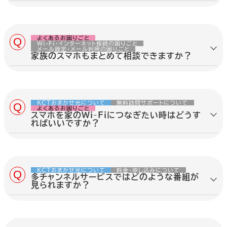
はい。スマホの設定が難しいと感じる時
も、Wi-Fi接続やメール設定などをご相談
いただけます。
関
固定電話, 申し込み, 利用開始,
連
開通時期, 建物状況, 工事, 相
よくあるお困りごと
内容を詳しく見る
Wi-Fi・インターネット接続の困りごと
タ
談
メール設定・メール利用の困りごと
グ
家族のスマホもまとめて相談できますか？
はい。ご家族それぞれのスマホについて
も、Wi-Fi接続やメール設定などをまとめ
てご相談いただけます。
関
固定電話, 申し込み前, 利用相
KCTおまかせ光について
無料訪問サポートについて
連
談, 組み合わせ相談, インター
内容を詳しく見る
よくあるお困りごと
タ
ネット, テレビ, 事前確認
スマホを家のWi-Fiにつなぎたい時はどうす
グ
ればいいですか？
スマホを家のWi-Fiにつなぐ時は、Wi-Fi
名とパスワードを確認し、スマホの設定画
面から接続します。 他社で購入したスマホ
関
スマホ設定, Wi-Fi設定, メー
でも、接続や設定についてご相談いただ
KCTおまかせ光について
料金・申し込みについて
連
ル受信設定, 買い替え, 他社購
けます。
多チャンネルサービスではどのような番組が
タ
入機器, 家庭内ネットワーク, 無
見られますか？
グ
料訪問サポート
内容を詳しく見る
多チャンネルサービスでは、映画、スポー
ツ、音楽、アニメ、ニュースなど、さまざま
なジャンルの番組を楽しめます。 ただし、