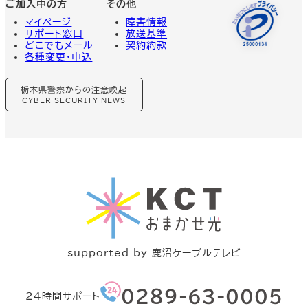
ご加入中の方
その他
マイページ
障害情報
サポート窓口
放送基準
どこでもメール
契約約款
各種変更・申込
グ
栃木県警察からの注意喚起
ル
ー
CYBER SECURITY NEWS
プ
リ
ン
ク
supported by 鹿沼ケーブルテレビ
グ
０２８９-63-0005
24時間サポート
ル