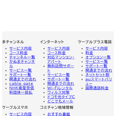
多チャンネル
インターネット
ケーブルプラス電話
サービス内容
サービス内容
サービス
内容
コース料金
コース料金
料金
チャンネル一覧
対応マンション・
オプション一覧
かぬまチャンネ
アパート
サービス一覧
ル
無料訪問サポー
サポート一覧
サービス一覧
ト
開通までの流れ
サポート一覧
サービス一覧
ネットセット割
開通までの流れ
サポート一覧
auスマートバリ
cable gate
開通までの流れ
ュー
NHK衛星受信
Wi-Fiレンタル
国際通話料金
料団体一括払
ウィルス対策
ドコモ光タイプC
どこでもメール
ケーブルスマホ
コミチャン地域情報
サービス内容
おすすめ番組