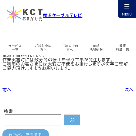
内
容
を
粟野地区光設備の電源工事を行います。
鹿沼ケーブルテレビ
ス
キ
ッ
カ
プ
ラ
ム
リ
ン
各種
サービス
ご検討中の
ご加入中の
番組
2018年11月2日 AM1時から5時まで
ク
料金一覧
一覧
方へ
方へ
地域情報
粟野地区の光サービスのテレビ、インターネット、電話設備に係る
電源工事を行います。
作業実施時には数分間の停止を伴う工事が発生します。
カ
カ
カ
カ
カ
カ
カ
カ
カ
ご利用のお客さまには大変ご不便をお掛けしますが何卒ご理解、
ラ
ラ
ラ
ラ
ラ
ラ
ラ
ラ
ラ
ご協力頂けますようお願いします。
ム
ム
ム
ム
ム
ム
ム
ム
ム
リ
リ
リ
リ
リ
リ
リ
リ
リ
ン
ン
ン
ン
ン
ン
ン
ン
ン
チャンネル紹介
お申込み・相談
インターネット
マイページ
ケーブルプラス電話
コミチャン
資料請求
障害情報
ク
ク
ク
ク
ク
ク
ク
ク
ク
カ
カ
カ
カ
カ
カ
カ
カ
前へ
次へ
ラ
ラ
ラ
ラ
ラ
ラ
ラ
ラ
ム
ム
ム
ム
ム
ム
ム
ム
リ
リ
リ
リ
リ
リ
リ
リ
ン
ン
ン
ン
ン
ン
ン
ン
ケーブルスマホ
選ばれる理由
サポート窓口
番組表
無料訪問サポート
サポート一覧
多チャンネル
公式アプリ
ク
ク
ク
ク
ク
ク
ク
ク
検索
カ
カ
カ
カ
カ
カ
カ
カ
カ
ラ
ラ
ラ
ラ
ラ
ラ
ラ
ラ
ラ
ム
ム
ム
ム
ム
ム
ム
ム
ム
リ
リ
リ
リ
リ
リ
リ
リ
リ
ン
ン
ン
ン
ン
ン
ン
ン
ン
サービス提供エリア
コミチャン
地域情報
ミルシカ
よくあるご質問
各種変更・申込
地域情報
まちカメ
ク
ク
ク
ク
ク
ク
ク
ク
ク
NEWS一覧を見る