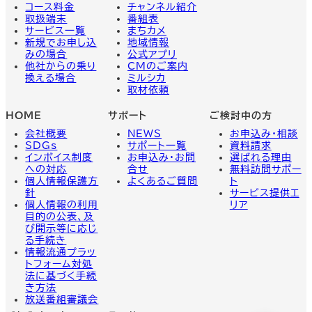
コース料金
チャンネル紹介
取扱端末
番組表
サービス一覧
まちカメ
新規でお申し込
地域情報
みの場合
公式アプリ
他社からの乗り
CMのご案内
換える場合
ミルシカ
取材依頼
HOME
サポート
ご検討中の方
会社概要
NEWS
お申込み・相談
SDGs
サポート一覧
資料請求
インボイス制度
お申込み・お問
選ばれる理由
への対応
合せ
無料訪問サポー
個人情報保護方
よくあるご質問
ト
針
サービス提供エ
個人情報の利用
リア
目的の公表、及
び開示等に応じ
る手続き
情報流通プラッ
トフォーム対処
法に基づく手続
き方法
放送番組審議会