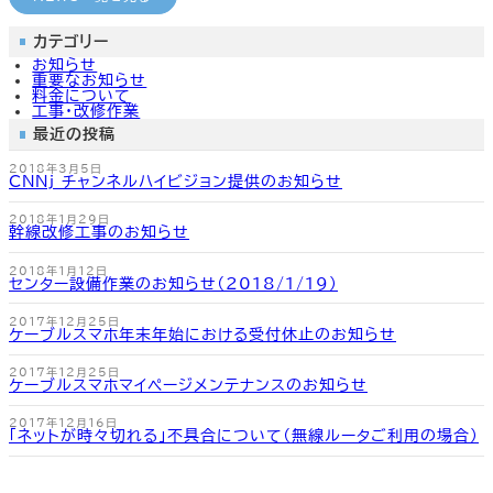
カ
カ
カ
カ
ラ
ラ
ラ
ラ
ム
ム
ム
ム
カテゴリー
リ
リ
リ
リ
お知らせ
ン
ン
ン
ン
どこでもメール
CMのご案内
よくあるご質問
よくあるご質問
重要なお知らせ
ク
ク
ク
ク
料金について
工事・改修作業
最近の投稿
2018年3月5日
CNNj チャンネルハイビジョン提供のお知らせ
2018年1月29日
幹線改修工事のお知らせ
2018年1月12日
センター設備作業のお知らせ（2018/1/19）
2017年12月25日
ケーブルスマホ年末年始における受付休止のお知らせ
2017年12月25日
ケーブルスマホマイページメンテナンスのお知らせ
2017年12月16日
「ネットが時々切れる」不具合について（無線ルータご利用の場合）