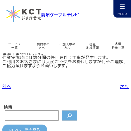
内
容
を
粟野地区光設備の電源工事を行います。
鹿沼ケーブルテレビ
ス
キ
ッ
カ
プ
ラ
ム
リ
ン
各種
サービス
ご検討中の
ご加入中の
番組
2018年11月2日 AM1時から5時まで
ク
料金一覧
一覧
方へ
方へ
地域情報
粟野地区の光サービスのテレビ、インターネット、電話設備に係る
電源工事を行います。
作業実施時には数分間の停止を伴う工事が発生します。
カ
カ
カ
カ
カ
カ
カ
カ
カ
ご利用のお客さまには大変ご不便をお掛けしますが何卒ご理解、
ラ
ラ
ラ
ラ
ラ
ラ
ラ
ラ
ラ
ご協力頂けますようお願いします。
ム
ム
ム
ム
ム
ム
ム
ム
ム
リ
リ
リ
リ
リ
リ
リ
リ
リ
ン
ン
ン
ン
ン
ン
ン
ン
ン
チャンネル紹介
お申込み・相談
インターネット
マイページ
ケーブルプラス電話
コミチャン
資料請求
障害情報
ク
ク
ク
ク
ク
ク
ク
ク
ク
カ
カ
カ
カ
カ
カ
カ
カ
前へ
次へ
ラ
ラ
ラ
ラ
ラ
ラ
ラ
ラ
ム
ム
ム
ム
ム
ム
ム
ム
リ
リ
リ
リ
リ
リ
リ
リ
ン
ン
ン
ン
ン
ン
ン
ン
ケーブルスマホ
選ばれる理由
サポート窓口
番組表
無料訪問サポート
サポート一覧
多チャンネル
公式アプリ
ク
ク
ク
ク
ク
ク
ク
ク
検索
カ
カ
カ
カ
カ
カ
カ
カ
カ
ラ
ラ
ラ
ラ
ラ
ラ
ラ
ラ
ラ
ム
ム
ム
ム
ム
ム
ム
ム
ム
リ
リ
リ
リ
リ
リ
リ
リ
リ
ン
ン
ン
ン
ン
ン
ン
ン
ン
サービス提供エリア
コミチャン
地域情報
ミルシカ
よくあるご質問
各種変更・申込
地域情報
まちカメ
ク
ク
ク
ク
ク
ク
ク
ク
ク
NEWS一覧を見る