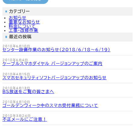
カ
カ
カ
カ
ラ
ラ
ラ
ラ
ム
ム
ム
ム
カテゴリー
リ
リ
リ
リ
お知らせ
ン
ン
ン
ン
どこでもメール
CMのご案内
よくあるご質問
よくあるご質問
重要なお知らせ
ク
ク
ク
ク
料金について
工事・改修作業
最近の投稿
2018年6月10日
センター設備作業のお知らせ（2018/6/18～6/19）
2018年6月4日
ケーブルスマホダイヤル バージョンアップのご案内
2018年4月15日
スマホセキュリティソフトバージョンアップのお知らせ
2018年4月13日
BS放送をご覧の皆さまへ
2018年4月10日
ゴールデンウィーク中のスマホ受付業務について
2018年3月24日
不正メールにご注意！