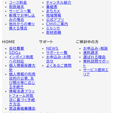
コース料金
チャンネル紹介
取扱端末
番組表
サービス一覧
まちカメ
新規でお申し込
地域情報
みの場合
公式アプリ
他社からの乗り
CMのご案内
換える場合
ミルシカ
取材依頼
HOME
サポート
ご検討中の方
会社概要
NEWS
お申込み・相談
SDGs
サポート一覧
資料請求
インボイス制度
お申込み・お問
選ばれる理由
への対応
合せ
無料訪問サポー
個人情報保護方
よくあるご質問
ト
針
サービス提供エ
個人情報の利用
リア
目的の公表、及
び開示等に応じ
る手続き
情報流通プラッ
トフォーム対処
法に基づく手続
き方法
放送番組審議会