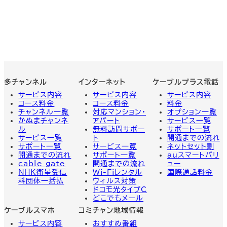
多チャンネル
インターネット
ケーブルプラス電話
サービス内容
サービス内容
サービス
内容
コース料金
コース料金
料金
チャンネル一覧
対応マンション・
オプション一覧
かぬまチャンネ
アパート
サービス一覧
ル
無料訪問サポー
サポート一覧
サービス一覧
ト
開通までの流れ
サポート一覧
サービス一覧
ネットセット割
開通までの流れ
サポート一覧
auスマートバリ
cable gate
開通までの流れ
ュー
NHK衛星受信
Wi-Fiレンタル
国際通話料金
料団体一括払
ウィルス対策
ドコモ光タイプC
どこでもメール
ケーブルスマホ
コミチャン地域情報
サービス内容
おすすめ番組