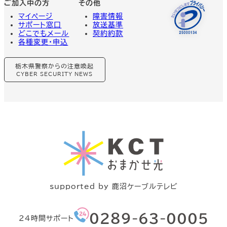
ご加入中の方
その他
マイページ
障害情報
サポート窓口
放送基準
どこでもメール
契約約款
各種変更・申込
グ
栃木県警察からの注意喚起
ル
ー
CYBER SECURITY NEWS
プ
リ
ン
ク
supported by 鹿沼ケーブルテレビ
グ
０２８９-63-0005
24時間サポート
ル