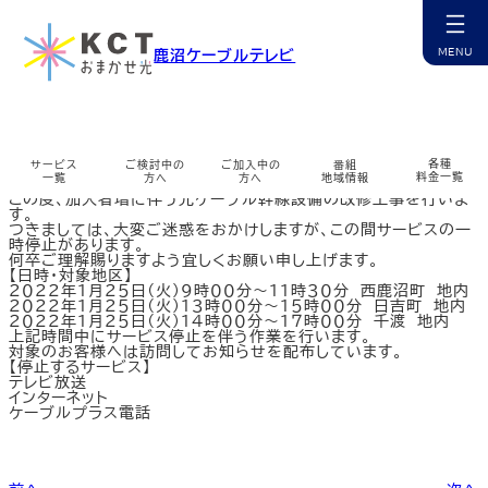
内
容
を
幹線工事のお知らせ（2022/1/25 西鹿沼町・日吉町・千
鹿沼ケーブルテレビ
ス
渡）
キ
ッ
カ
プ
ラ
ム
リ
ン
各種
サービス
ご検討中の
ご加入中の
番組
ク
料金一覧
一覧
方へ
方へ
地域情報
平素は格別のご愛顧を賜り、厚く御礼申し上げます。
この度、加入者増に伴う光ケーブル幹線設備の改修工事を行いま
す。
カ
カ
カ
カ
カ
カ
カ
カ
カ
つきましては、大変ご迷惑をおかけしますが、この間サービスの一
ラ
ラ
ラ
ラ
ラ
ラ
ラ
ラ
ラ
時停止があります。
ム
ム
ム
ム
ム
ム
ム
ム
ム
何卒ご理解賜りますよう宜しくお願い申し上げます。
リ
リ
リ
リ
リ
リ
リ
リ
リ
【日時・対象地区】
ン
ン
ン
ン
ン
ン
ン
ン
ン
チャンネル紹介
お申込み・相談
インターネット
マイページ
ケーブルプラス電話
コミチャン
資料請求
障害情報
２０２２年１月２５日（火）９時００分～１１時３０分 西鹿沼町 地内
ク
ク
ク
ク
ク
ク
ク
ク
ク
２０２２年１月２５日（火）１３時００分～１５時００分 日吉町 地内
カ
カ
カ
カ
カ
カ
カ
カ
２０２２年１月２５日（火）１４時００分～１７時００分 千渡 地内
ラ
ラ
ラ
ラ
ラ
ラ
ラ
ラ
上記時間中にサービス停止を伴う作業を行います。
ム
ム
ム
ム
ム
ム
ム
ム
対象のお客様へは訪問してお知らせを配布しています。
リ
リ
リ
リ
リ
リ
リ
リ
【停止するサービス】
ン
ン
ン
ン
ン
ン
ン
ン
ケーブルスマホ
選ばれる理由
サポート窓口
番組表
無料訪問サポート
サポート一覧
多チャンネル
公式アプリ
テレビ放送
ク
ク
ク
ク
ク
ク
ク
ク
インターネット
カ
カ
カ
カ
カ
カ
カ
カ
カ
ケーブルプラス電話
ラ
ラ
ラ
ラ
ラ
ラ
ラ
ラ
ラ
ム
ム
ム
ム
ム
ム
ム
ム
ム
リ
リ
リ
リ
リ
リ
リ
リ
リ
ン
ン
ン
ン
ン
ン
ン
ン
ン
サービス提供エリア
コミチャン
地域情報
ミルシカ
よくあるご質問
各種変更・申込
地域情報
まちカメ
ク
ク
ク
ク
ク
ク
ク
ク
ク