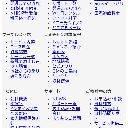
開通までの流れ
サポート一覧
auスマートバリ
cable gate
開通までの流れ
ュー
NHK衛星受信
Wi-Fiレンタル
国際通話料金
料団体一括払
ウィルス対策
ドコモ光タイプC
どこでもメール
ケーブルスマホ
コミチャン地域情報
サービス内容
おすすめ番組
コース料金
チャンネル紹介
取扱端末
番組表
サービス一覧
まちカメ
新規でお申し込
地域情報
みの場合
公式アプリ
他社からの乗り
CMのご案内
換える場合
ミルシカ
取材依頼
HOME
サポート
ご検討中の方
会社概要
NEWS
お申込み・相談
SDGs
サポート一覧
資料請求
インボイス制度
お申込み・お問
選ばれる理由
への対応
合せ
無料訪問サポー
個人情報保護方
よくあるご質問
ト
針
サービス提供エ
個人情報の利用
リア