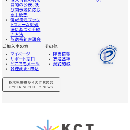
目的の公表、及
び開示等に応じ
る手続き
情報流通プラッ
トフォーム対処
法に基づく手続
き方法
放送番組審議会
ご加入中の方
その他
マイページ
障害情報
サポート窓口
放送基準
どこでもメール
契約約款
各種変更・申込
グ
栃木県警察からの注意喚起
ル
ー
CYBER SECURITY NEWS
プ
リ
ン
ク