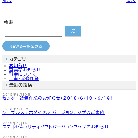
前へ
次へ
カ
カ
カ
カ
ラ
ラ
ラ
ラ
ム
ム
ム
ム
リ
リ
リ
リ
ン
ン
ン
ン
どこでもメール
CMのご案内
よくあるご質問
よくあるご質問
検索
ク
ク
ク
ク
NEWS一覧を見る
カテゴリー
お知らせ
重要なお知らせ
料金について
工事・改修作業
最近の投稿
2018年6月10日
センター設備作業のお知らせ（2018/6/18～6/19）
2018年6月4日
ケーブルスマホダイヤル バージョンアップのご案内
2018年4月15日
スマホセキュリティソフトバージョンアップのお知らせ
2018年4月13日