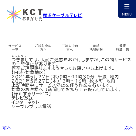
内
容
を
幹線工事のお知らせ（2021/5/27 千渡・楡木町）
鹿沼ケーブルテレビ
ス
キ
ッ
カ
プ
ラ
ム
リ
ン
各種
サービス
ご検討中の
ご加入中の
番組
平素は格別のご愛顧を賜り、厚く御礼申し上げます。
ク
料金一覧
一覧
方へ
方へ
地域情報
この度、加入者増に伴う光ケーブル幹線設備の改修工事を行
います。
つきましては、大変ご迷惑をおかけしますが、この間サービス
カ
カ
カ
カ
カ
カ
カ
カ
カ
の一時停止があります。
ラ
ラ
ラ
ラ
ラ
ラ
ラ
ラ
ラ
何卒ご理解賜りますよう宜しくお願い申し上げます。
ム
ム
ム
ム
ム
ム
ム
ム
ム
【日時・対象地区】
リ
リ
リ
リ
リ
リ
リ
リ
リ
２０２１年５月２７日（木）９時～１１時３０分 千渡 地内
ン
ン
ン
ン
ン
ン
ン
ン
ン
チャンネル紹介
お申込み・相談
インターネット
マイページ
ケーブルプラス電話
コミチャン
資料請求
障害情報
２０２１年５月２７日（木）１３時～１６時 楡木町 地内
ク
ク
ク
ク
ク
ク
ク
ク
ク
上記時間中にサービス停止を伴う作業を行います。
カ
カ
カ
カ
カ
カ
カ
カ
対象のお客様へは訪問してお知らせを配布しています。
ラ
ラ
ラ
ラ
ラ
ラ
ラ
ラ
【停止するサービス】
ム
ム
ム
ム
ム
ム
ム
ム
テレビ放送
リ
リ
リ
リ
リ
リ
リ
リ
インターネット
ン
ン
ン
ン
ン
ン
ン
ン
ケーブルスマホ
選ばれる理由
サポート窓口
番組表
無料訪問サポート
サポート一覧
多チャンネル
公式アプリ
ケーブルプラス電話
ク
ク
ク
ク
ク
ク
ク
ク
カ
カ
カ
カ
カ
カ
カ
カ
カ
ラ
ラ
ラ
ラ
ラ
ラ
ラ
ラ
ラ
ム
ム
ム
ム
ム
ム
ム
ム
ム
リ
リ
リ
リ
リ
リ
リ
リ
リ
前へ
次へ
ン
ン
ン
ン
ン
ン
ン
ン
ン
サービス提供エリア
コミチャン
地域情報
ミルシカ
よくあるご質問
各種変更・申込
地域情報
まちカメ
ク
ク
ク
ク
ク
ク
ク
ク
ク