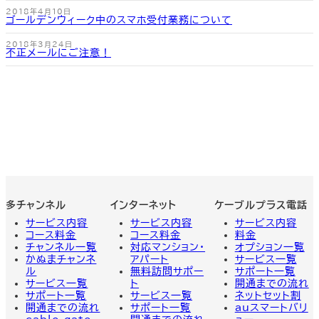
2018年4月10日
ゴールデンウィーク中のスマホ受付業務について
2018年3月24日
不正メールにご注意！
多チャンネル
インターネット
ケーブルプラス電話
サービス内容
サービス内容
サービス
内容
コース料金
コース料金
料金
チャンネル一覧
対応マンション・
オプション一覧
かぬまチャンネ
アパート
サービス一覧
ル
無料訪問サポー
サポート一覧
サービス一覧
ト
開通までの流れ
サポート一覧
サービス一覧
ネットセット割
開通までの流れ
サポート一覧
auスマートバリ