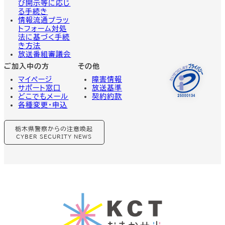
び開示等に応じ
る手続き
情報流通プラッ
トフォーム対処
法に基づく手続
き方法
放送番組審議会
ご加入中の方
その他
マイページ
障害情報
サポート窓口
放送基準
どこでもメール
契約約款
各種変更・申込
グ
栃木県警察からの注意喚起
ル
ー
CYBER SECURITY NEWS
プ
リ
ン
ク