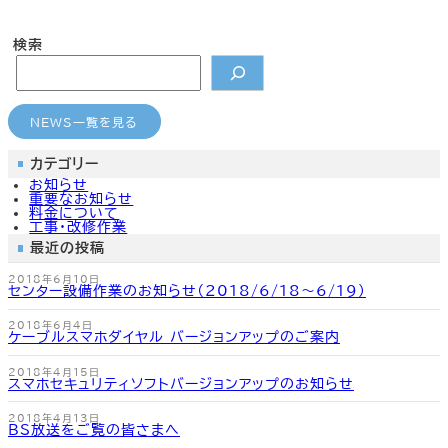
カ
カ
カ
カ
ラ
ラ
ラ
ラ
ム
ム
ム
ム
検索
リ
リ
リ
リ
ン
ン
ン
ン
どこでもメール
CMのご案内
よくあるご質問
よくあるご質問
ク
ク
ク
ク
NEWS一覧を見る
カテゴリー
お知らせ
重要なお知らせ
料金について
工事・改修作業
最近の投稿
2018年6月10日
センター設備作業のお知らせ（2018/6/18～6/19）
2018年6月4日
ケーブルスマホダイヤル バージョンアップのご案内
2018年4月15日
スマホセキュリティソフトバージョンアップのお知らせ
2018年4月13日
BS放送をご覧の皆さまへ