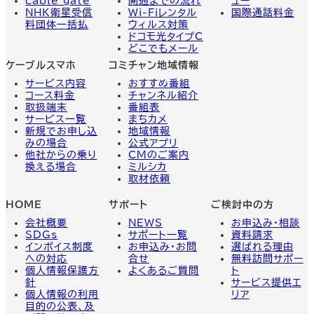
cable gate
開通までの流れ
ュー
NHK衛星受信
Wi-Fiレンタル
国際通話料金
料団体一括払
ウィルス対策
ドコモ光タイプC
どこでもメール
ケーブルスマホ
コミチャン地域情報
サービス内容
おすすめ番組
コース料金
チャンネル紹介
取扱端末
番組表
サービス一覧
まちカメ
新規でお申し込
地域情報
みの場合
公式アプリ
他社からの乗り
CMのご案内
換える場合
ミルシカ
取材依頼
HOME
サポート
ご検討中の方
会社概要
NEWS
お申込み・相談
SDGs
サポート一覧
資料請求
インボイス制度
お申込み・お問
選ばれる理由
への対応
合せ
無料訪問サポー
個人情報保護方
よくあるご質問
ト
針
サービス提供エ
個人情報の利用
リア
目的の公表、及