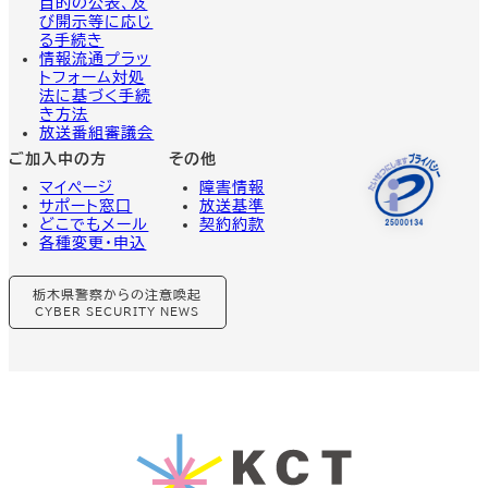
目的の公表、及
び開示等に応じ
る手続き
情報流通プラッ
トフォーム対処
法に基づく手続
き方法
放送番組審議会
ご加入中の方
その他
マイページ
障害情報
サポート窓口
放送基準
どこでもメール
契約約款
各種変更・申込
グ
栃木県警察からの注意喚起
ル
ー
CYBER SECURITY NEWS
プ
リ
ン
ク