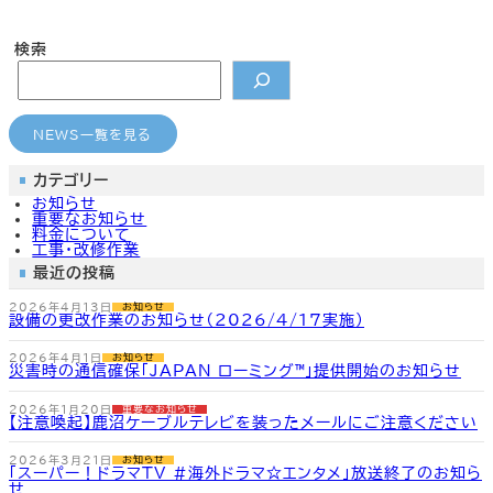
カ
カ
カ
カ
ラ
ラ
ラ
ラ
ム
ム
ム
ム
検索
リ
リ
リ
リ
ン
ン
ン
ン
どこでもメール
CMのご案内
よくあるご質問
よくあるご質問
ク
ク
ク
ク
NEWS一覧を見る
カテゴリー
お知らせ
重要なお知らせ
料金について
工事・改修作業
最近の投稿
2026年4月13日
お知らせ
設備の更改作業のお知らせ（2026/4/17実施）
2026年4月1日
お知らせ
災害時の通信確保「JAPAN ローミング™」提供開始のお知らせ
2026年1月20日
重要なお知らせ
【注意喚起】鹿沼ケーブルテレビを装ったメールにご注意ください
2026年3月21日
お知らせ
「スーパー！ドラマTV #海外ドラマ☆エンタメ」放送終了のお知ら
せ