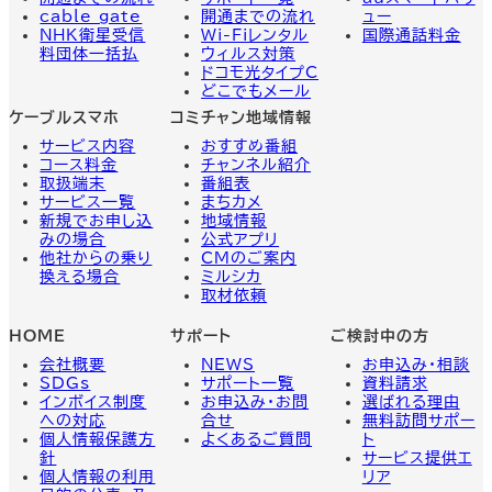
cable gate
開通までの流れ
ュー
NHK衛星受信
Wi-Fiレンタル
国際通話料金
料団体一括払
ウィルス対策
ドコモ光タイプC
どこでもメール
ケーブルスマホ
コミチャン地域情報
サービス内容
おすすめ番組
コース料金
チャンネル紹介
取扱端末
番組表
サービス一覧
まちカメ
新規でお申し込
地域情報
みの場合
公式アプリ
他社からの乗り
CMのご案内
換える場合
ミルシカ
取材依頼
HOME
サポート
ご検討中の方
会社概要
NEWS
お申込み・相談
SDGs
サポート一覧
資料請求
インボイス制度
お申込み・お問
選ばれる理由
への対応
合せ
無料訪問サポー
個人情報保護方
よくあるご質問
ト
針
サービス提供エ
個人情報の利用
リア