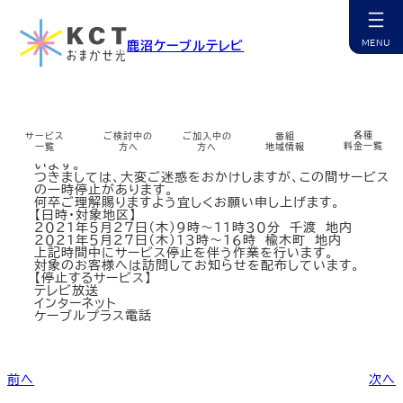
内
容
を
幹線工事のお知らせ（2021/5/27 千渡・楡木町）
鹿沼ケーブルテレビ
ス
キ
ッ
カ
プ
ラ
ム
リ
ン
各種
サービス
ご検討中の
ご加入中の
番組
平素は格別のご愛顧を賜り、厚く御礼申し上げます。
ク
料金一覧
一覧
方へ
方へ
地域情報
この度、加入者増に伴う光ケーブル幹線設備の改修工事を行
います。
つきましては、大変ご迷惑をおかけしますが、この間サービス
カ
カ
カ
カ
カ
カ
カ
カ
カ
の一時停止があります。
ラ
ラ
ラ
ラ
ラ
ラ
ラ
ラ
ラ
何卒ご理解賜りますよう宜しくお願い申し上げます。
ム
ム
ム
ム
ム
ム
ム
ム
ム
【日時・対象地区】
リ
リ
リ
リ
リ
リ
リ
リ
リ
２０２１年５月２７日（木）９時～１１時３０分 千渡 地内
ン
ン
ン
ン
ン
ン
ン
ン
ン
チャンネル紹介
お申込み・相談
インターネット
マイページ
ケーブルプラス電話
コミチャン
資料請求
障害情報
２０２１年５月２７日（木）１３時～１６時 楡木町 地内
ク
ク
ク
ク
ク
ク
ク
ク
ク
上記時間中にサービス停止を伴う作業を行います。
カ
カ
カ
カ
カ
カ
カ
カ
対象のお客様へは訪問してお知らせを配布しています。
ラ
ラ
ラ
ラ
ラ
ラ
ラ
ラ
【停止するサービス】
ム
ム
ム
ム
ム
ム
ム
ム
テレビ放送
リ
リ
リ
リ
リ
リ
リ
リ
インターネット
ン
ン
ン
ン
ン
ン
ン
ン
ケーブルスマホ
選ばれる理由
サポート窓口
番組表
無料訪問サポート
サポート一覧
多チャンネル
公式アプリ
ケーブルプラス電話
ク
ク
ク
ク
ク
ク
ク
ク
カ
カ
カ
カ
カ
カ
カ
カ
カ
ラ
ラ
ラ
ラ
ラ
ラ
ラ
ラ
ラ
ム
ム
ム
ム
ム
ム
ム
ム
ム
リ
リ
リ
リ
リ
リ
リ
リ
リ
前へ
次へ
ン
ン
ン
ン
ン
ン
ン
ン
ン
サービス提供エリア
コミチャン
地域情報
ミルシカ
よくあるご質問
各種変更・申込
地域情報
まちカメ
ク
ク
ク
ク
ク
ク
ク
ク
ク