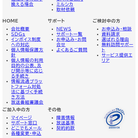
換える場合
ミルシカ
取材依頼
HOME
サポート
ご検討中の方
会社概要
NEWS
お申込み・相談
SDGs
サポート一覧
資料請求
インボイス制度
お申込み・お問
選ばれる理由
への対応
合せ
無料訪問サポー
個人情報保護方
よくあるご質問
ト
針
サービス提供エ
個人情報の利用
リア
目的の公表、及
び開示等に応じ
る手続き
情報流通プラッ
トフォーム対処
法に基づく手続
き方法
放送番組審議会
ご加入中の方
その他
マイページ
障害情報
サポート窓口
放送基準
どこでもメール
契約約款
各種変更・申込