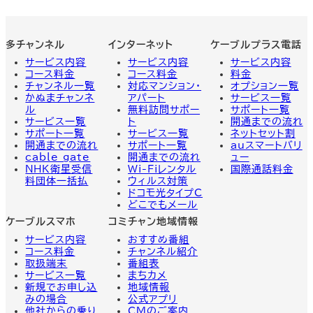
多チャンネル
インターネット
ケーブルプラス電話
サービス内容
サービス内容
サービス
内容
コース料金
コース料金
料金
チャンネル一覧
対応マンション・
オプション一覧
かぬまチャンネ
アパート
サービス一覧
ル
無料訪問サポー
サポート一覧
サービス一覧
ト
開通までの流れ
サポート一覧
サービス一覧
ネットセット割
開通までの流れ
サポート一覧
auスマートバリ
cable gate
開通までの流れ
ュー
NHK衛星受信
Wi-Fiレンタル
国際通話料金
料団体一括払
ウィルス対策
ドコモ光タイプC
どこでもメール
ケーブルスマホ
コミチャン地域情報
サービス内容
おすすめ番組
コース料金
チャンネル紹介
取扱端末
番組表
サービス一覧
まちカメ
新規でお申し込
地域情報
みの場合
公式アプリ
他社からの乗り
CMのご案内