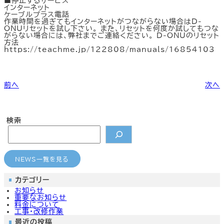
■停止するサービス
カ
カ
カ
カ
インターネット
ラ
ラ
ラ
ラ
ケーブルプラス電話
ム
ム
ム
ム
作業時間を過ぎてもインターネットがつながらない場合はD-
リ
リ
リ
リ
ONUリセットを試し下さい。 また、リセットを何度か試してもつな
ン
ン
ン
ン
どこでもメール
CMのご案内
よくあるご質問
よくあるご質問
がらない場合には、弊社までご連絡ください。 D-ONUのリセット
ク
ク
ク
ク
方法
https://teachme.jp/122808/manuals/16854103
前へ
次へ
検索
NEWS一覧を見る
カテゴリー
お知らせ
重要なお知らせ
料金について
工事・改修作業
最近の投稿