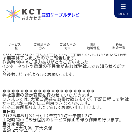
内
容
を
光設備の設定変更に関しまして（2025/5/31）
鹿沼ケーブルテレビ
ス
キ
ッ
カ
プ
ラ
ム
リ
ン
各種
サービス
ご検討中の
ご加入中の
番組
（完了報告）
ク
料金一覧
一覧
方へ
方へ
地域情報
平素は格別のご愛顧を賜り、厚く御礼申し上げます。
2025年5月31日（土）午前11時～午前12時に行いました作業
は無事終了しましたのでご報告します。
カ
カ
カ
カ
カ
カ
カ
カ
カ
作業時間中はご協力ありがとうございました。
ラ
ラ
ラ
ラ
ラ
ラ
ラ
ラ
ラ
インターネットや電話の不具合があれば弊社までお知らせくださ
ム
ム
ム
ム
ム
ム
ム
ム
ム
い。
リ
リ
リ
リ
リ
リ
リ
リ
リ
今後共、どうぞよろしくお願いします。
ン
ン
ン
ン
ン
ン
ン
ン
ン
チャンネル紹介
お申込み・相談
インターネット
マイページ
ケーブルプラス電話
コミチャン
資料請求
障害情報
ク
ク
ク
ク
ク
ク
ク
ク
ク
カ
カ
カ
カ
カ
カ
カ
カ
ラ
ラ
ラ
ラ
ラ
ラ
ラ
ラ
＊＊＊＊＊＊＊＊＊＊＊＊＊＊＊＊＊＊＊＊＊
ム
ム
ム
ム
ム
ム
ム
ム
弊社設備の設定変更を行わせていただきます。
リ
リ
リ
リ
リ
リ
リ
リ
つきましては、大変ご迷惑をお掛け致しますが、下記日程にて弊社
ン
ン
ン
ン
ン
ン
ン
ン
ケーブルスマホ
選ばれる理由
サポート窓口
番組表
無料訪問サポート
サポート一覧
多チャンネル
公式アプリ
サービスが一時的にご利用できなくなります。
ク
ク
ク
ク
ク
ク
ク
ク
何卒ご理解賜りますよう宜しくお願い申し上げます。
カ
カ
カ
カ
カ
カ
カ
カ
カ
■日時
ラ
ラ
ラ
ラ
ラ
ラ
ラ
ラ
ラ
2025年5月31日（土）午前11時～午前12時
ム
ム
ム
ム
ム
ム
ム
ム
ム
上記時間中に5分程度のサービス停止を伴う作業を行います。
リ
リ
リ
リ
リ
リ
リ
リ
リ
■対象地区
ン
ン
ン
ン
ン
ン
ン
ン
ン
サービス提供エリア
コミチャン
地域情報
ミルシカ
よくあるご質問
各種変更・申込
地域情報
まちカメ
草久 上大久保 下大久保
ク
ク
ク
ク
ク
ク
ク
ク
ク