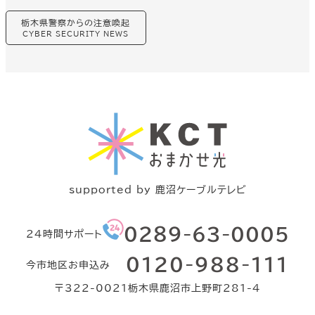
グ
栃木県警察からの注意喚起
ル
ー
CYBER SECURITY NEWS
プ
リ
ン
ク
supported by 鹿沼ケーブルテレビ
グ
０２８９-63-0005
24時間サポート
ル
ー
グ
０120-988-111
プ
今市地区お申込み
ル
リ
ー
ン
〒322-0021栃木県鹿沼市上野町281-4
プ
ク
リ