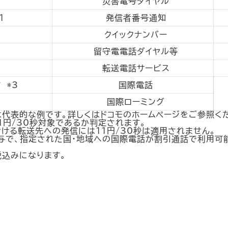
災害電号ダイヤル
1
発信者番号通知
クイックナンバー
留守電電話ダイヤル等
転送電話サービス
 *3
国際電話
国際ローミング
代表的な例です。詳しくはドコモのホームページをご参照く
1円/30秒対象であるか判定されます。
おける転送先への発信には11円/30秒は適用されません。
付与で、指定された国・地域への国際電話が割引通話で利用可
込みになります。