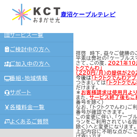
グ
内
HOME
ル
容
ー
鹿沼ケーブルテレビ
を
ケーブルスマホ・オプシ
プ
ス
KCTおまかせ光とは
リ
キ
ン
ッ
ク
プ
サービス一覧
ご検討中の方へ
拝啓 時下、益々ご健勝の
平素は弊社の「ケーブルス
さて、この度、
2021年1
ご加入中の方へ
トクでんわ」
（220円/月）の提供が
20
今後は
「トクトクでんわア
番組・地域情報
つきましては
「トクトクで
だけます。
＊
お客様請求は使用月より
サポート
また、
サービス終了後もこ
番号を除く）
各種料金一覧
なお、「トクトクでんわ」
番号が確認できます。
この変更に伴い、「ケーブ
よくあるご質問
ランをご利用されている皆
除く）へと変更になります。
上記内容に不明な点がござ
ば幸いです。