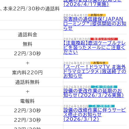
（2026/4/17実施）
、本来22円/30秒の通話料
2026年4月1日
お知らせ
災害時の通信確保「JAPAN
ローミング™」提供開始のお知
らせ
通話料金
2026年1月20日
重要なお知らせ
【注意喚起】鹿沼ケーブルテレ
無料
ビを装ったメールにご注意く
ださい
22円/30秒
+
2026年3月21日
お知らせ
「スーパー！ドラマTV #海外
ドラマ☆エンタメ」放送終了の
案内料220円
お知らせ
通話料無料
2026年3月20日
工事・改修作業
設備の更改作業の延期のお
+
知らせ（2026/3/26実施）
電報料
2026年3月8日
工事・改修作業
設備の改修作業に伴うサービ
22円/30秒
ス停止のお知らせ
（2026/3/12）
22円/30秒