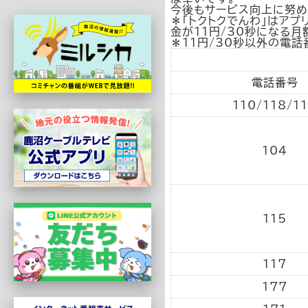
今後もサービス向上に努め
＊「トクトクでんわ」はア
金が11円/30秒になる月
＊11円/30秒以外の電
電話番号
110/118/1
104
115
117
177