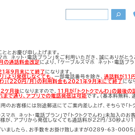
検
索
ョン「トクトクでんわの終了」についてのお知らせ
こととお慶び申し上げます。
マホ ネット・電話プラン」をご利用いただき、誠にありがとう
0月の通話料金改定
により、「ケーブルスマホ ネット・電話プ
21年9月末にて終了
になります。
プリ」より発信しなくても、
一部電話番号を除き、
通話料が11円
んわ」（220円/月）の利用料金も2021年9月末にて終了
にな
2ケ月後
になりますので、
11月が「トクトクでんわ」の最後の
れまで通り、アプリでの電話発信は可能
です。（基本料無料、
ご利用のお客様には別途郵送にてご案内差し上げ、そちらで「ト
ルスマホ ネット・電話プラン」で「トクトクでんわ」未加入の
様が、アプリから発信しなくても通話料が22円/30秒より1
いましたら、お手数をお掛け致しますが0289-63-000