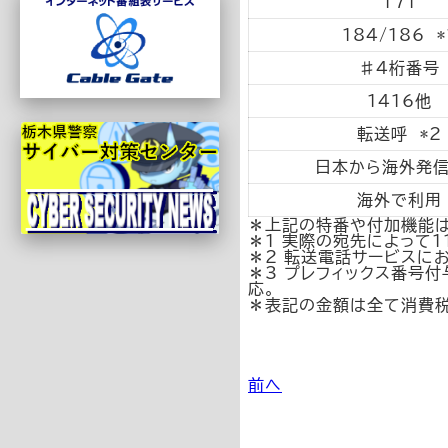
171
184/186 *
♯4桁番号
1416他
転送呼 *2
日本から海外発信
海外で利用
＊上記の特番や付加機能は
＊1 実際の宛先によって1
＊2 転送電話サービスに
＊3 プレフィックス番号
応。
＊表記の金額は全て消費税
前へ