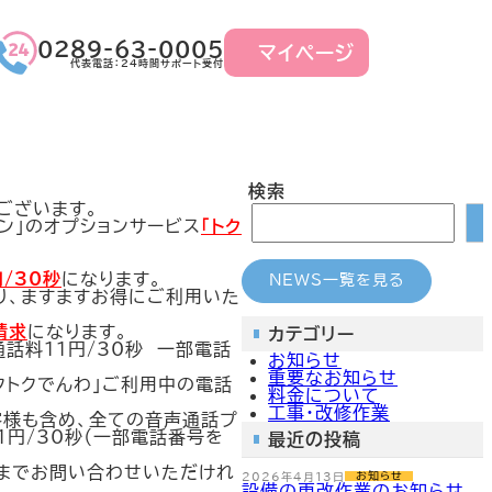
グ
グ
０２８９-６３-０００５
マイページ
ル
ル
代表電話：24時間サポート受付
ー
ー
プ
プ
リ
リ
ン
ン
ク
ク
検索
ございます。
ラン」のオプションサービス
「トク
/30秒
になります。
NEWS一覧を見る
り、ますますお得にご利用いた
請求
になります。
カテゴリー
通話料11円/30秒 一部電話
お知らせ
重要なお知らせ
クトクでんわ」ご利用中の電話
料金について
工事・改修作業
お客様も含め、全ての音声通話プ
1円/30秒（一部電話番号を
最近の投稿
5までお問い合わせいただけれ
2026年4月13日
お知らせ
設備の更改作業のお知らせ