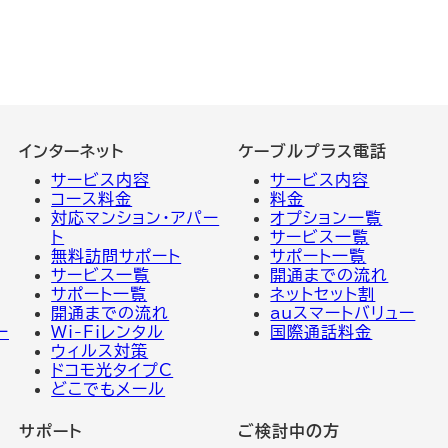
インターネット
ケーブルプラス電話
サービス内容
サービス
内容
コース料金
料金
対応マンション・アパー
オプション一覧
ト
サービス一覧
無料訪問サポート
サポート一覧
サービス一覧
開通までの流れ
サポート一覧
ネットセット割
開通までの流れ
auスマートバリュー
一
Wi-Fiレンタル
国際通話料金
ウィルス対策
ドコモ光タイプC
どこでもメール
サポート
ご検討中の方