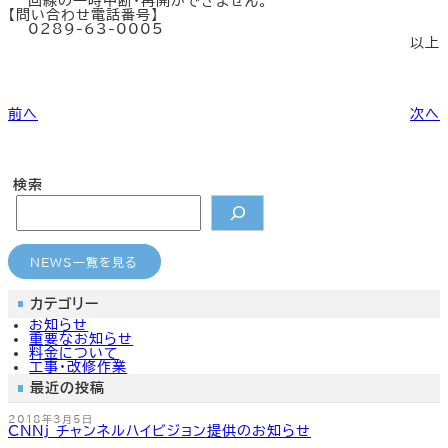
回線の一時中断・再開ができません。
カ
カ
カ
カ
【問い合わせ電話番号】
ラ
ラ
ラ
ラ
0289-63-0005
ム
ム
ム
ム
以上
リ
リ
リ
リ
ン
ン
ン
ン
どこでもメール
CMのご案内
よくあるご質問
よくあるご質問
ク
ク
ク
ク
前へ
次へ
検索
NEWS一覧を見る
カテゴリー
お知らせ
重要なお知らせ
料金について
工事・改修作業
最近の投稿
2018年3月5日
CNNj チャンネルハイビジョン提供のお知らせ