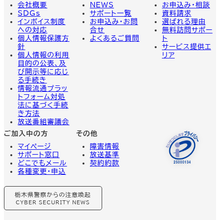
会社概要
NEWS
お申込み・相談
SDGs
サポート一覧
資料請求
インボイス制度
お申込み・お問
選ばれる理由
への対応
合せ
無料訪問サポー
個人情報保護方
よくあるご質問
ト
針
サービス提供エ
個人情報の利用
リア
目的の公表、及
び開示等に応じ
る手続き
情報流通プラッ
トフォーム対処
法に基づく手続
き方法
放送番組審議会
ご加入中の方
その他
マイページ
障害情報
サポート窓口
放送基準
どこでもメール
契約約款
各種変更・申込
グ
栃木県警察からの注意喚起
ル
ー
CYBER SECURITY NEWS
プ
リ