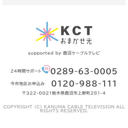
ン
ク
supported by 鹿沼ケーブルテレビ
グ
０２８９-63-0005
24時間サポート
ル
ー
グ
０120-988-111
プ
今市地区お申込み
ル
リ
ー
ン
〒322-0021栃木県鹿沼市上野町281-4
プ
ク
リ
ン
COPYRIGHT (C) KANUMA CABLE TELEVISION ALL
ク
RIGHTS RESERVED.
カ
カ
カ
カ