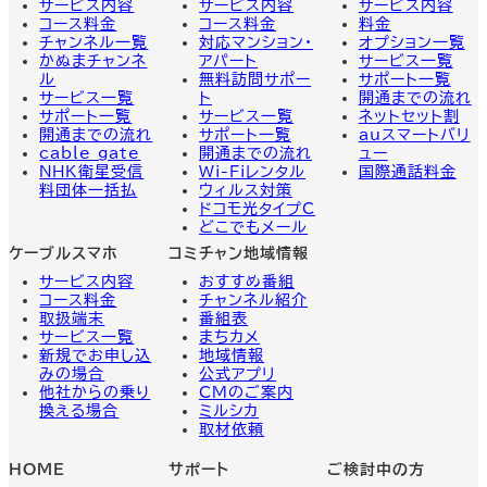
サービス内容
サービス内容
サービス
内容
コース料金
コース料金
料金
チャンネル一覧
対応マンション・
オプション一覧
かぬまチャンネ
アパート
サービス一覧
ル
無料訪問サポー
サポート一覧
サービス一覧
ト
開通までの流れ
サポート一覧
サービス一覧
ネットセット割
開通までの流れ
サポート一覧
auスマートバリ
cable gate
開通までの流れ
ュー
NHK衛星受信
Wi-Fiレンタル
国際通話料金
料団体一括払
ウィルス対策
ドコモ光タイプC
どこでもメール
ケーブルスマホ
コミチャン地域情報
サービス内容
おすすめ番組
コース料金
チャンネル紹介
取扱端末
番組表
サービス一覧
まちカメ
新規でお申し込
地域情報
みの場合
公式アプリ
他社からの乗り
CMのご案内
換える場合
ミルシカ
取材依頼
HOME
サポート
ご検討中の方