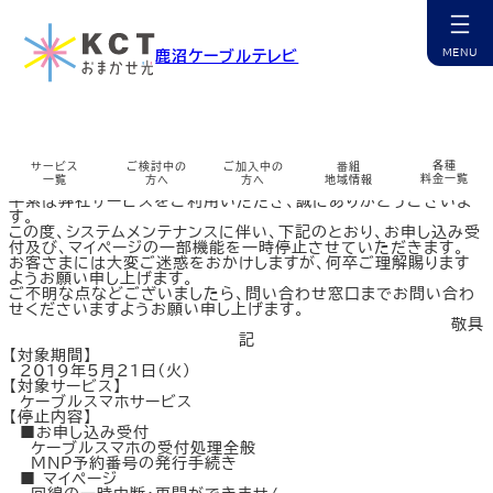
内
容
を
システムメンテナンスに伴うケーブルスマホ受付の停止に
鹿沼ケーブルテレビ
ス
ついて
キ
ッ
カ
プ
ラ
ム
リ
ン
各種
サービス
ご検討中の
ご加入中の
番組
ク
料金一覧
一覧
方へ
方へ
地域情報
拝啓 時下ますますご清祥のこととお慶び申し上げます。
平素は弊社サービスをご利用いただき、誠にありがとうございま
す。
カ
カ
カ
カ
カ
カ
カ
カ
カ
この度、システムメンテナンスに伴い、下記のとおり、お申し込み受
ラ
ラ
ラ
ラ
ラ
ラ
ラ
ラ
ラ
付及び、マイページの一部機能を一時停止させていただきます。
ム
ム
ム
ム
ム
ム
ム
ム
ム
お客さまには大変ご迷惑をおかけしますが、何卒ご理解賜ります
リ
リ
リ
リ
リ
リ
リ
リ
リ
ようお願い申し上げます。
ン
ン
ン
ン
ン
ン
ン
ン
ン
チャンネル紹介
お申込み・相談
インターネット
マイページ
ケーブルプラス電話
コミチャン
資料請求
障害情報
ご不明な点などございましたら、問い合わせ窓口までお問い合わ
ク
ク
ク
ク
ク
ク
ク
ク
ク
せくださいますようお願い申し上げます。
カ
カ
カ
カ
カ
カ
カ
カ
敬具
ラ
ラ
ラ
ラ
ラ
ラ
ラ
ラ
記
ム
ム
ム
ム
ム
ム
ム
ム
【対象期間】
リ
リ
リ
リ
リ
リ
リ
リ
2019年5月21日（火）
ン
ン
ン
ン
ン
ン
ン
ン
ケーブルスマホ
選ばれる理由
サポート窓口
番組表
無料訪問サポート
サポート一覧
多チャンネル
公式アプリ
【対象サービス】
ク
ク
ク
ク
ク
ク
ク
ク
ケーブルスマホサービス
カ
カ
カ
カ
カ
カ
カ
カ
カ
【停止内容】
ラ
ラ
ラ
ラ
ラ
ラ
ラ
ラ
ラ
■お申し込み受付
ム
ム
ム
ム
ム
ム
ム
ム
ム
ケーブルスマホの受付処理全般
リ
リ
リ
リ
リ
リ
リ
リ
リ
MNP予約番号の発行手続き
ン
ン
ン
ン
ン
ン
ン
ン
ン
サービス提供エリア
コミチャン
地域情報
ミルシカ
よくあるご質問
各種変更・申込
地域情報
まちカメ
■ マイページ
ク
ク
ク
ク
ク
ク
ク
ク
ク