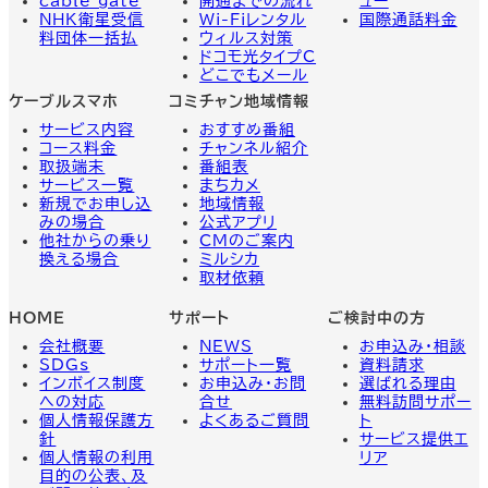
cable gate
開通までの流れ
ュー
NHK衛星受信
Wi-Fiレンタル
国際通話料金
料団体一括払
ウィルス対策
ドコモ光タイプC
どこでもメール
ケーブルスマホ
コミチャン地域情報
サービス内容
おすすめ番組
コース料金
チャンネル紹介
取扱端末
番組表
サービス一覧
まちカメ
新規でお申し込
地域情報
みの場合
公式アプリ
他社からの乗り
CMのご案内
換える場合
ミルシカ
取材依頼
HOME
サポート
ご検討中の方
会社概要
NEWS
お申込み・相談
SDGs
サポート一覧
資料請求
インボイス制度
お申込み・お問
選ばれる理由
への対応
合せ
無料訪問サポー
個人情報保護方
よくあるご質問
ト
針
サービス提供エ
個人情報の利用
リア
目的の公表、及