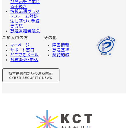
び開示等に応じ
る手続き
情報流通プラッ
トフォーム対処
法に基づく手続
き方法
放送番組審議会
ご加入中の方
その他
マイページ
障害情報
サポート窓口
放送基準
どこでもメール
契約約款
各種変更・申込
グ
栃木県警察からの注意喚起
ル
ー
CYBER SECURITY NEWS
プ
リ
ン
ク