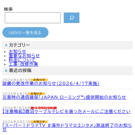
カ
カ
カ
カ
ラ
ラ
ラ
ラ
検索
ム
ム
ム
ム
リ
リ
リ
リ
ン
ン
ン
ン
どこでもメール
CMのご案内
よくあるご質問
よくあるご質問
ク
ク
ク
ク
NEWS一覧を見る
カテゴリー
お知らせ
重要なお知らせ
料金について
工事・改修作業
最近の投稿
2026年4月13日
お知らせ
設備の更改作業のお知らせ（2026/4/17実施）
2026年4月1日
お知らせ
災害時の通信確保「JAPAN ローミング™」提供開始のお知らせ
2026年1月20日
重要なお知らせ
【注意喚起】鹿沼ケーブルテレビを装ったメールにご注意ください
2026年3月21日
お知らせ
「スーパー！ドラマTV #海外ドラマ☆エンタメ」放送終了のお知ら
せ