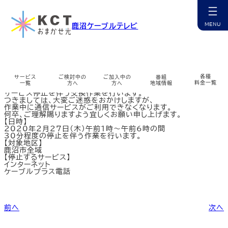
内
容
を
インターネット機器の交換作業を行います（2020/2/27）
鹿沼ケーブルテレビ
ス
キ
ッ
カ
プ
ラ
ム
リ
ン
各種
サービス
ご検討中の
ご加入中の
番組
平素は格別のご愛顧を賜り、厚く御礼申し上げます。
ク
料金一覧
一覧
方へ
方へ
地域情報
この度、インターネット機器に不具合が発見されましたので
サービス停止を伴う交換作業を行います。
つきましては、大変ご迷惑をおかけしますが、
カ
カ
カ
カ
カ
カ
カ
カ
カ
作業中に通信サービスがご利用できなくなります。
ラ
ラ
ラ
ラ
ラ
ラ
ラ
ラ
ラ
何卒、ご理解賜りますよう宜しくお願い申し上げます。
ム
ム
ム
ム
ム
ム
ム
ム
ム
【日時】
リ
リ
リ
リ
リ
リ
リ
リ
リ
2020年2月27日（木）午前1時～午前6時の間
ン
ン
ン
ン
ン
ン
ン
ン
ン
チャンネル紹介
お申込み・相談
インターネット
マイページ
ケーブルプラス電話
コミチャン
資料請求
障害情報
30分程度の停止を伴う作業を行います。
ク
ク
ク
ク
ク
ク
ク
ク
ク
【対象地区】
カ
カ
カ
カ
カ
カ
カ
カ
鹿沼市全域
ラ
ラ
ラ
ラ
ラ
ラ
ラ
ラ
【停止するサービス】
ム
ム
ム
ム
ム
ム
ム
ム
インターネット
リ
リ
リ
リ
リ
リ
リ
リ
ケーブルプラス電話
ン
ン
ン
ン
ン
ン
ン
ン
ケーブルスマホ
選ばれる理由
サポート窓口
番組表
無料訪問サポート
サポート一覧
多チャンネル
公式アプリ
ク
ク
ク
ク
ク
ク
ク
ク
カ
カ
カ
カ
カ
カ
カ
カ
カ
ラ
ラ
ラ
ラ
ラ
ラ
ラ
ラ
ラ
ム
ム
ム
ム
ム
ム
ム
ム
ム
前へ
次へ
リ
リ
リ
リ
リ
リ
リ
リ
リ
ン
ン
ン
ン
ン
ン
ン
ン
ン
サービス提供エリア
コミチャン
地域情報
ミルシカ
よくあるご質問
各種変更・申込
地域情報
まちカメ
ク
ク
ク
ク
ク
ク
ク
ク
ク