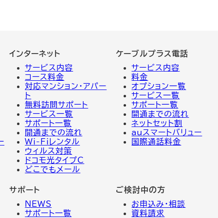
インターネット
ケーブルプラス電話
サービス内容
サービス
内容
コース料金
料金
対応マンション・アパー
オプション一覧
ト
サービス一覧
無料訪問サポート
サポート一覧
サービス一覧
開通までの流れ
サポート一覧
ネットセット割
開通までの流れ
auスマートバリュー
一
Wi-Fiレンタル
国際通話料金
ウィルス対策
ドコモ光タイプC
どこでもメール
サポート
ご検討中の方
NEWS
お申込み・相談
サポート一覧
資料請求