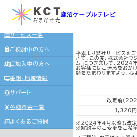
グ
内
HOME
ル
容
ー
鹿沼ケーブルテレビ
を
「フジテレビNEXT 
プ
ス
KCTおまかせ光とは
リ
キ
ン
ッ
ク
プ
サービス一覧
ご検討中の方へ
平素より弊社サービスをご
さて、この度、株式会社フジ
ム」につきまして、2024
ご加入中の方へ
お客様にはご迷惑をおかけ
顧をたまわりますよう、心
番組・地域情報
サポート
改定前（20
各種料金一覧
1,320
よくあるご質問
※2024年4月以降も改
※解約等のご変更をご希望