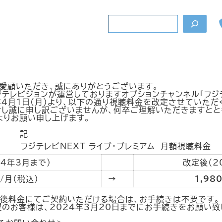
検
索
ライブ・プレミアム」視聴料金改定のお知らせ
愛顧いただき、誠にありがとうございます。
テレビジョンが運営しておりますオプションチャンネル「フジテ
年4月1日(月)より、以下の通り視聴料金を改定させていただ
し誠に申し訳ございませんが、何卒ご理解いただきますとと
よりお願い申し上げます。
記
フジテレビNEXT ライブ・プレミアム 月額視聴料金
24年3月まで）
改定後（2
円/月（税込）
→
1,98
定後料金にてご契約いただける場合は、お手続きは不要です。
のお客様は、2024年3月20日までにお手続きをお願い致