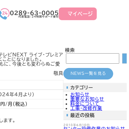
グ
グ
０２８９-６３-０００５
マイページ
ル
ル
代表電話：24時間サポート受付
ー
ー
プ
プ
リ
リ
ン
ン
ク
ク
検索
レビNEXT ライブ・プレミア
くことになりました。
もに、今後とも変わらぬご愛
敬具
NEWS一覧を見る
カテゴリー
お知らせ
024年4月より）
重要なお知らせ
料金について
0
円/月（税込）
工事・改修作業
最近の投稿
します。
2018年6月10日
センター設備作業のお知らせ