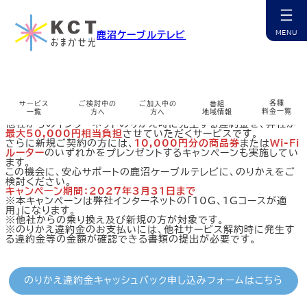
のりかえ違約金キャンペーン
鹿沼ケーブルテレビ
カ
ラ
ム
のりかえ違約金を
リ
最大5万円相当負担します！
ン
各種
サービス
ご検討中の
ご加入中の
番組
ク
料金一覧
一覧
方へ
方へ
地域情報
他社からのインターネットのりかえ時に発生する違約金を、弊社が
最大50,000円相当負担
させていただくサービスです。
カ
カ
カ
カ
カ
カ
カ
カ
カ
さらに新規ご契約の方には、
10,000円分の商品券
または
Wi-Fi
ラ
ラ
ラ
ラ
ラ
ラ
ラ
ラ
ラ
ルーター
のいずれかをプレンゼントするキャンペーンも実施してい
ム
ム
ム
ム
ム
ム
ム
ム
ム
ます。
リ
リ
リ
リ
リ
リ
リ
リ
リ
この機会に、安心サポートの鹿沼ケーブルテレビに、のりかえをご
ン
ン
ン
ン
ン
ン
ン
ン
ン
チャンネル紹介
お申込み・相談
インターネット
マイページ
ケーブルプラス電話
コミチャン
資料請求
障害情報
検討ください。
ク
ク
ク
ク
ク
ク
ク
ク
ク
キャンペーン期間：2027年3月31日まで
カ
カ
カ
カ
カ
カ
カ
カ
※本キャンペーンは弊社インターネットの「10G、1Gコースが適
ラ
ラ
ラ
ラ
ラ
ラ
ラ
ラ
用」になります。
ム
ム
ム
ム
ム
ム
ム
ム
※他社からの乗り換え及び新規の方が対象です。
リ
リ
リ
リ
リ
リ
リ
リ
※のりかえ違約金のお支払いには、他社サービス解約時に発生す
ン
ン
ン
ン
ン
ン
ン
ン
ケーブルスマホ
選ばれる理由
サポート窓口
番組表
無料訪問サポート
サポート一覧
多チャンネル
公式アプリ
る違約金等の金額が確認できる書類の提出が必要です。
ク
ク
ク
ク
ク
ク
ク
ク
カ
カ
カ
カ
カ
カ
カ
カ
カ
ラ
ラ
ラ
ラ
ラ
ラ
ラ
ラ
ラ
ム
ム
ム
ム
ム
ム
ム
ム
ム
のりかえ違約金キャッシュバック申し込みフォームはこちら
リ
リ
リ
リ
リ
リ
リ
リ
リ
ン
ン
ン
ン
ン
ン
ン
ン
ン
サービス提供エリア
コミチャン
地域情報
ミルシカ
よくあるご質問
各種変更・申込
地域情報
まちカメ
ク
ク
ク
ク
ク
ク
ク
ク
ク