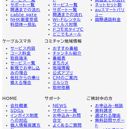
サポート一覧
サービス一覧
ネットセット割
開通までの流れ
サポート一覧
auスマートバリ
cable gate
開通までの流れ
ュー
NHK衛星受信
Wi-Fiレンタル
国際通話料金
料団体一括払
ウィルス対策
ドコモ光タイプC
どこでもメール
ケーブルスマホ
コミチャン地域情報
サービス内容
おすすめ番組
コース料金
チャンネル紹介
取扱端末
番組表
サービス一覧
まちカメ
新規でお申し込
地域情報
みの場合
公式アプリ
他社からの乗り
CMのご案内
換える場合
ミルシカ
取材依頼
HOME
サポート
ご検討中の方
会社概要
NEWS
お申込み・相談
SDGs
サポート一覧
資料請求
インボイス制度
お申込み・お問
選ばれる理由
への対応
合せ
無料訪問サポー
個人情報保護方
よくあるご質問
ト