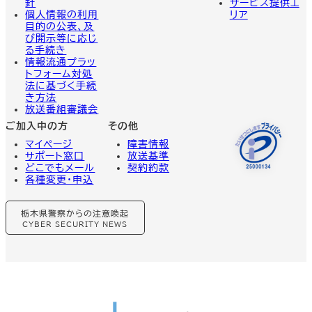
針
サービス提供エ
個人情報の利用
リア
目的の公表、及
び開示等に応じ
る手続き
情報流通プラッ
トフォーム対処
法に基づく手続
き方法
放送番組審議会
ご加入中の方
その他
マイページ
障害情報
サポート窓口
放送基準
どこでもメール
契約約款
各種変更・申込
グ
栃木県警察からの注意喚起
ル
ー
CYBER SECURITY NEWS
プ
リ
ン
ク