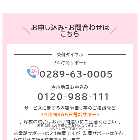
カ
カ
カ
カ
ラ
ラ
ラ
ラ
ム
ム
ム
ム
リ
リ
リ
リ
ン
ン
ン
ン
どこでもメール
CMのご案内
よくあるご質問
よくあるご質問
ク
ク
ク
ク
お申し込み・お問合わせは
＼
／
こちら
受付ダイヤル
24時間サポート
０２８９-63-0005
今市地区お申込み
０120-988-111
サービスに関する内容や困り事のご相談など
24時間365日電話サポート
［ 深夜の場合はおかけ間違いにご注意ください ］
※通話料はお客様のご負担となりますので、
あらかじめご了承ください。
※電話サポートは24時間ですが、訪問サポートは午前